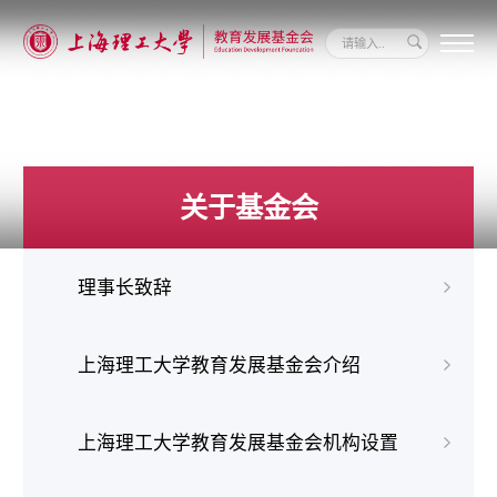
关
于
我
们
新
闻
关于基金会
动
态
信
息
理事长致辞
公
开
我
要
上海理工大学教育发展基金会介绍
捐
赠
上海理工大学教育发展基金会机构设置