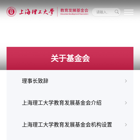
关
于
我
们
新
闻
关于基金会
动
态
信
息
理事长致辞
公
开
我
要
上海理工大学教育发展基金会介绍
捐
赠
上海理工大学教育发展基金会机构设置