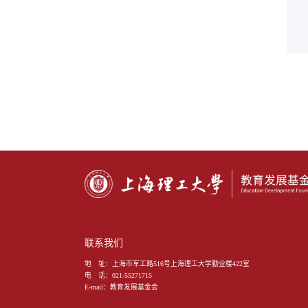
联系我们
地 址：
上海市军工路516号上海理工大学勤业楼422室
电 话：
021-55271715
E-mail：
教育发展基金会