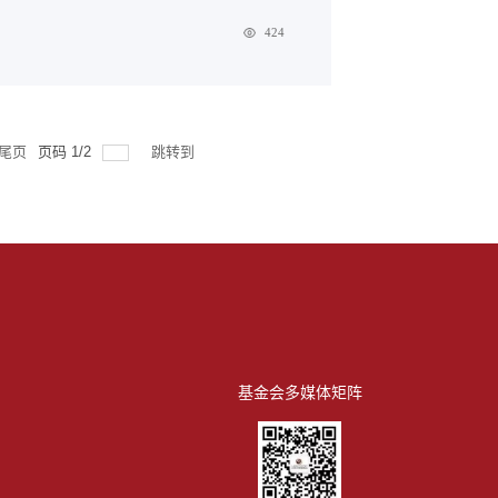
424
尾页
页码
1
/
2
跳转到
基金会多媒体矩阵