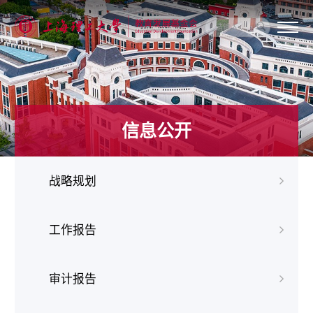
关
于
我
们
新
闻
信息公开
动
态
信
息
战略规划
公
开
我
要
工作报告
捐
赠
审计报告