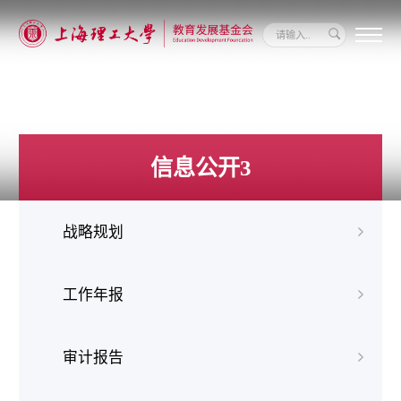
关
于
我
们
新
闻
信息公开3
动
态
信
息
战略规划
公
开
我
要
工作年报
捐
赠
审计报告