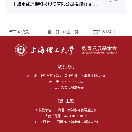
943
​上海水成环保科技股份有限公司捐赠1150000元人民币
每页
6
记录
第一页
<<上一页
页码
2
/
184
总共
1103
记录
下一页>>
尾页
跳转到
联系我们
地 址：
上海市军工路516号上海理工大学勤业楼422室
电 话：
021-55271715
E-mail：
教育发展基金会
银行汇款
1.收款单位：上海理工大学教育发展基金会
人民币账号：4494 8007 8139
开 户 银 行：中国银行(上海市佳木斯路支行)