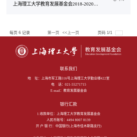
上海理工大学教育发展基金会2018-2020战略规划
每页
6
记录
第一页
<<上一页
页码
1
/
1
总共
2
记录
下一页>>
尾页
跳转到
联系我们
地 址：
上海市军工路516号上海理工大学勤业楼422室
电 话：
021-55271715
E-mail：
教育发展基金会
银行汇款
1.收款单位：上海理工大学教育发展基金会
人民币账号：4494 8007 8139
开 户 银 行：中国银行(上海市佳木斯路支行)