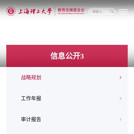
关
于
我
们
新
闻
信息公开3
动
态
信
息
战略规划
公
开
我
要
工作年报
捐
赠
审计报告