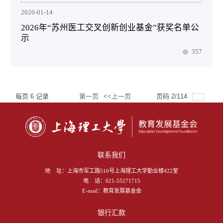
2026-01-14
2026年“苏州医工交叉创新创业基金”获奖名单公
示
357
每页
6
记录
第一页
<<上一页
页码
2
/
114
总共
682
记录
下一页>>
尾页
跳转到
联系我们
地 址：
上海市军工路516号上海理工大学勤业楼422室
电 话：
021-55271715
E-mail：
教育发展基金会
银行汇款