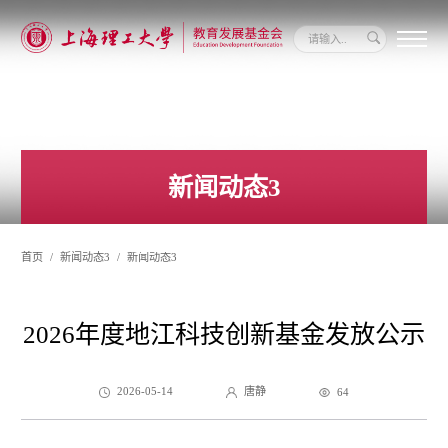
关
于
我
们
新
闻
新闻动态3
动
态
信
息
首页
新闻动态3
新闻动态3
公
开
我
要
2026年度地江科技创新基金发放公示
捐
赠
2026-05-14
唐静
64