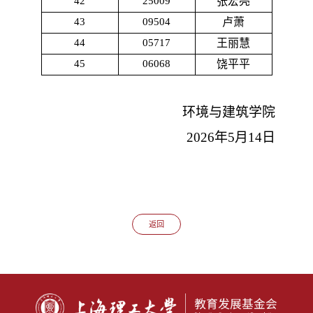
42
25009
张宏亮
43
09504
卢萧
44
05717
王丽慧
45
06068
饶平平
环境与建筑学院
2026
年
5
月
14
日
返回