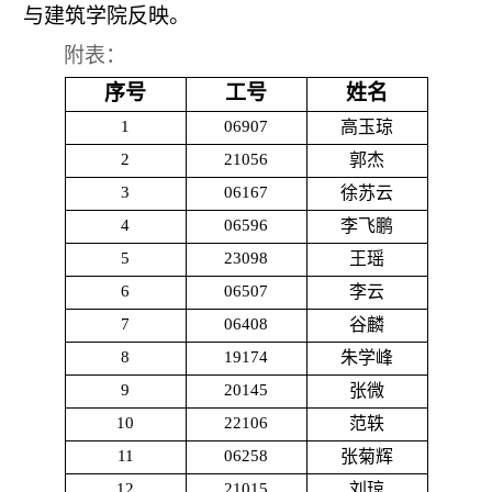
与建筑学院反映。
附表：
序号
工号
姓名
1
06907
高玉琼
2
21056
郭杰
3
06167
徐苏云
4
06596
李飞鹏
5
23098
王瑶
6
06507
李云
7
06408
谷麟
8
19174
朱学峰
9
20145
张微
10
22106
范轶
11
06258
张菊辉
12
21015
刘琼