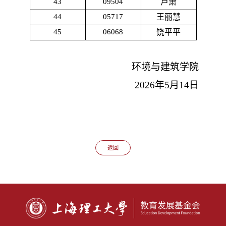
43
09504
卢萧
44
05717
王丽慧
45
06068
饶平平
环境与建筑学院
2026
年
5
月
14
日
返回