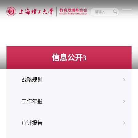
关
于
我
们
新
闻
信息公开3
动
态
信
息
战略规划
公
开
我
要
工作年报
捐
赠
审计报告