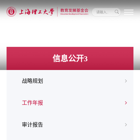
关
于
我
们
新
闻
信息公开3
动
态
信
息
战略规划
公
开
我
要
工作年报
捐
赠
审计报告