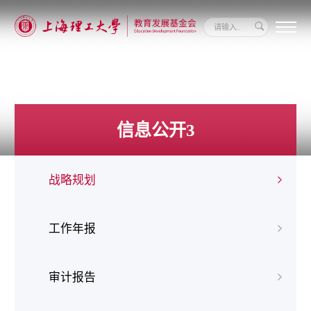
关
于
我
们
新
闻
信息公开3
动
态
信
息
战略规划
公
开
我
要
工作年报
捐
赠
审计报告