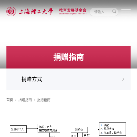
关
于
我
们
新
闻
捐赠指南
动
态
信
息
捐赠方式
公
开
我
要
首页
捐赠指南
捐赠指南
捐
赠