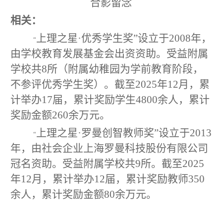
合影留念
相关：
上理之星
·
优秀学生奖”设立于
2008
年，
“
由学校教育发展基金会出资资助。受益附属
学校共
8
所（附属幼稚园为学前教育阶段，
不参评优秀学生奖）。截至
2025
年
12
月，累
计举办
17
届，累计奖励学生
4800
余人，累计
奖励金额
260
余万元。
上理之星
·
罗曼创智教师奖”设立于
2013
“
年，由社会企业上海罗曼科技股份有限公司
冠名资助。受益附属学校共
9
所。截至
2025
年
12
月，累计举办
12
届，累计奖励教师
350
余人，累计奖励金额
80
余万元。