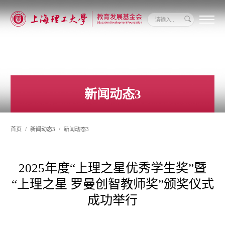
关
于
我
们
新
闻
新闻动态3
动
态
信
息
首页
新闻动态3
新闻动态3
公
开
我
要
2025年度“上理之星优秀学生奖”暨
捐
赠
“上理之星 罗曼创智教师奖”颁奖仪式
成功举行