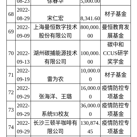
08-23
徐春华
5,000.00
2022-
68
材子基金
08-29
宋仁宏
8,341.60
2022-
上海曼恒数字技术
800,000.
曼恒教育发
69
09-09
股份有限公司
00
展基金
碳中和
70
2022-
湖州碳捕能源技术
100,000.
CCUS研学
09-13
有限公司
00
奖学金
2022-
10,000.0
71
材子基金
09-19
雷为农
0
2022-
16,000.0
疫情防控专
72
09-29
张海洋、王璐
0
项基金
2022-
36,000.0
疫情防控专
73
09-29
系统93校友
0
项基金
2022-
长沙三顿半咖啡有
130,874.
疫情防控专
74
09-29
限公司
45
项基金