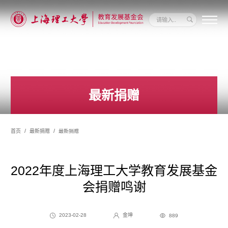
关
于
我
们
新
闻
动
最新捐赠
态
信
息
公
开
首页
最新捐赠
最新捐赠
我
要
捐
赠
2022年度上海理工大学教育发展基金
会捐赠鸣谢
2023-02-28
金坤
889