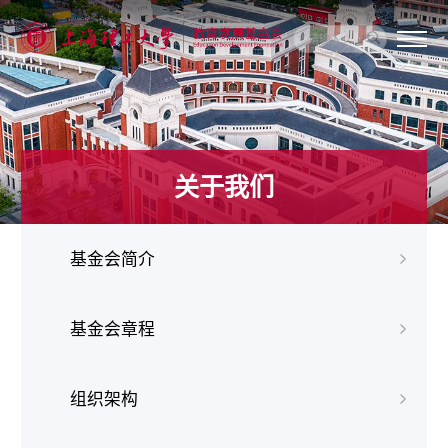
关
于
我
们
新
闻
关于我们
动
态
信
息
基金会简介
公
开
我
要
基金会章程
捐
赠
组织架构